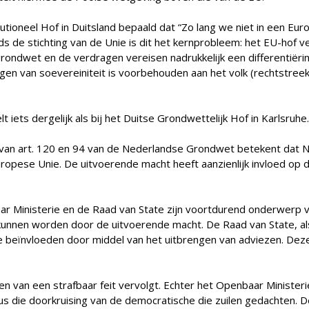
tioneel Hof in Duitsland bepaald dat “Zo lang we niet in een Eur
nds de stichting van de Unie is dit het kernprobleem: het EU-hof
ondwet en de verdragen vereisen nadrukkelijk een differentiëring
gen van soevereiniteit is voorbehouden aan het volk (rechtstreeks
t iets dergelijk als bij het Duitse Grondwettelijk Hof in Karlsruhe.
 van art. 120 en 94 van de Nederlandse Grondwet betekent dat Ne
uropese Unie. De uitvoerende macht heeft aanzienlijk invloed op d
r Ministerie en de Raad van State zijn voortdurend onderwerp van 
kunnen worden door de uitvoerende macht. De Raad van State, als
eïnvloeden door middel van het uitbrengen van adviezen. Deze 
en van een strafbaar feit vervolgt. Echter het Openbaar Minister
 dus die doorkruising van de democratische die zuilen gedachten. D