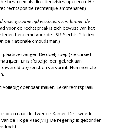
htsbesturen als directiedivisies opereren. Het
t rechtspositie rechterlijke ambtenaren).
 lid moet geruime tijd werkzaam zijn binnen de
ad voor de rechtspraak is zich bewust van het
we leden benoemd voor de LSR. Slechts 2 leden
van de Nationale ombudsman.)
r-plaatsvervanger. De doelgroep (zie cursief
ijzen. Er is (feitelijk) een gebrek aan
echts)wereld begrenst en vervormt. Hun mentale
n.
rd volledig openbaar maken. Lekenrechtspraak
s personen naar de Tweede Kamer. De Tweede
nt van de Hoge Raad
[viii]
. De regering is gebonden
rdracht.