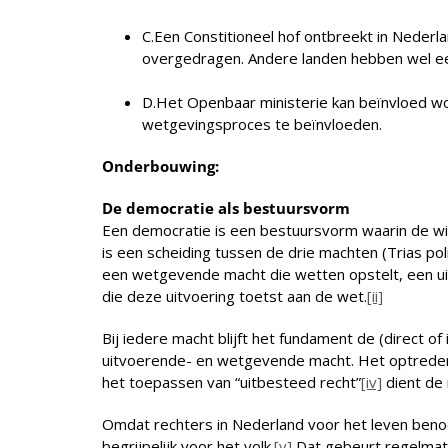
C.Een Constitioneel hof ontbreekt in Nederl
overgedragen. Andere landen hebben wel een 
D.Het Openbaar ministerie kan beïnvloed w
wetgevingsproces te beïnvloeden.
Onderbouwing:
De democratie als bestuursvorm
Een democratie is een bestuursvorm waarin de wil
is een scheiding tussen de drie machten (Trias pol
een wetgevende macht die wetten opstelt, een uit
die deze uitvoering toetst aan de wet.
[ii]
Bij iedere macht blijft het fundament de (direct of 
uitvoerende- en wetgevende macht. Het optreden va
het toepassen van “uitbesteed recht”
[iv]
dient de 
Omdat rechters in Nederland voor het leven benoe
begrijpelijk voor het volk.
[v]
Dat gebeurt regelmati