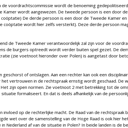
van de voordrachtscommissie wordt de benoeming gedepolitiseerd
e Kamer wordt aangewezen. De tweede persoon is een door de 
e coöptatie) De derde persoon is een door de Tweede Kamer en 
coöptatie wordt hier zelfs versterkt). Deze derde persoon mag
uitend de Tweede Kamer verantwoordelijk zal zijn voor de voordra
s de burgers optreedt wordt verder buiten spel gezet. De demo
tie (zie voetnoot hieronder over Polen) is aangetast door beto
eschorst of ontslagen. Aan een rechter kan ook een disciplinai
r het vertrouwen in de rechtspraak ernstig wordt geschaad. De w
et zijn open normen. Zie voetnoot 2 met betrekking tot de omstr
situatie formaliseert. En dat is deels afhankelijk van de persoonl
invloed op de rechterlijke macht. De Raad van de rechtspraak be
zigde wet over de samenstelling van de Hoge Raad is ook hier he
e in Nederland af van de situatie in Polen? In beide landen is de 