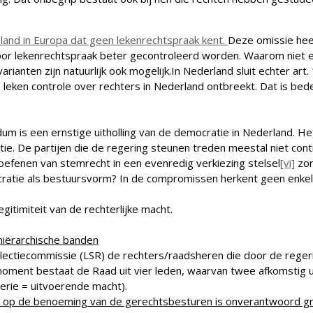
land in Europa dat geen lekenrechtspraak kent.
Deze omissie heef
or lekenrechtspraak beter gecontroleerd worden. Waarom niet e
arianten zijn natuurlijk ook mogelijk.In Nederland sluit echter ar
leken controle over rechters in Nederland ontbreekt. Dat is bed
um is een ernstige uitholling van de democratie in Nederland. 
atie. De partijen die de regering steunen treden meestal niet co
toefenen van stemrecht in een evenredig verkiezing stelsel
[vi]
zor
atie als bestuursvorm? In de compromissen herkent geen enkele 
itimiteit van de rechterlijke macht.
hiërarchische banden
selectiecommissie (LSR) de rechters/raadsheren die door de reg
 moment bestaat de Raad uit vier leden, waarvan twee afkomstig ui
erie = uitvoerende macht).
k op de benoeming van de gerechtsbesturen is onverantwoord gr