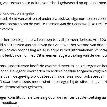
ag van rechters zijn ook in Nederland gebaseerd op open normen.
 Grondwet onmogelijk.
wettelijkheid van wetten of andere wetskrachtige normen en verdr
iedt rechters om de wet te toetsen aan de Grondwet. De rechte
gekomen.
schermen tegen de wil van een toevallige meerderheid. Art. 12
d niet toetsen aan art. 1 van de Grondwet het verbod van discri
 niet van toepassing als zij in strijd is met internationale verd
 leuk vinden of niet. Dit is een ernstige uitholling van de democ
nis. Ondertussen heeft de overheid meer taken gekregen en ho
ager. De lagere overheden en andere bestuursorganen krijgen 
aliteit van wetgeving wordt steeds minder waardoor ook steeds
ft daardoor steeds meer ruimte gekregen bij de uitvoering van z
niet democratisch gekozen.
gen constitutionele toetsing door de rechter dat de toetsing 
r houdbaar.