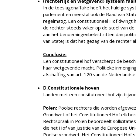
(rechterlijk en wetgevend) systeem faal
In de toeslagenaffaire heeft het huidige s
parlement en meestal ook de Raad van State
regelmatig. Een constitutioneel Hof dwing
de rechter steeds vaker op de stoel van de
aan het benoemingenbeleid zitten dan politi
van State) is dat het gezag van de rechter al
Conclusie:
Een constitutioneel hof verscherpt de besc
haar wetgevende macht. Politieke inmengin
afschaffing van art. 120 van de Nederlands
D.
Constitutionele hoven
Landen met een consitutoneel hof zijn bijvoo
Polen:
Poolse rechters die worden afgeweze
Grondwet of het Constitutioneel Hof elk ber
Rechtspraak in Polen beoordeelt sollicitatie
die het Hof van Justitie van de Europese Un
Poolse grondwet. Het Constitutioneel Hof s