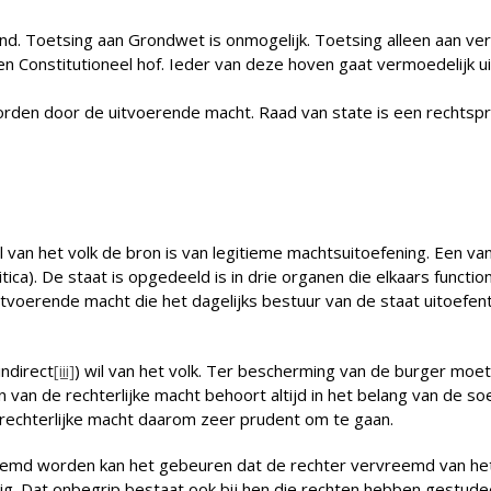
and. Toetsing aan Grondwet is onmogelijk. Toetsing alleen aan v
Constitutioneel hof. Ieder van deze hoven gaat vermoedelijk uit
orden door de uitvoerende macht. Raad van state is een rechtsp
 van het volk de bron is van legitieme machtsuitoefening. Een 
itica). De staat is opgedeeld is in drie organen die elkaars funct
voerende macht die het dagelijks bestuur van de staat uitoefent
indirect
[iii]
) wil van het volk. Ter bescherming van de burger moet 
n de rechterlijke macht behoort altijd in het belang van de soev
rechterlijke macht daarom zeer prudent om te gaan.
md worden kan het gebeuren dat de rechter vervreemd van het vol
g. Dat onbegrip bestaat ook bij hen die rechten hebben gestude