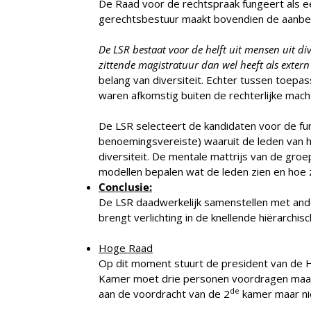
De Raad voor de rechtspraak fungeert als ee
gerechtsbestuur maakt bovendien de aanbeve
De LSR bestaat voor de helft uit mensen uit di
zittende magistratuur dan wel heeft als extern
belang van diversiteit. Echter tussen toepa
waren afkomstig buiten de rechterlijke mac
De LSR selecteert de kandidaten voor de fun
benoemingsvereiste) waaruit de leden van he
diversiteit. De mentale mattrijs van de gro
modellen bepalen wat de leden zien en hoe 
Conclusie:
De LSR daadwerkelijk samenstellen met ande
brengt verlichting in de knellende hiërarchis
Hoge Raad
Op dit moment stuurt de president van de 
Kamer moet drie personen voordragen maar h
de
aan de voordracht van de 2
kamer maar ni