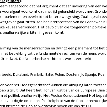
t regelmatig.
ysteem aangetoond dat het argument dat aan invoering van een we
 voorafgaat voorkomt dat in strijd gehandeld wordt met Grondwet
t het parlement en overheid tot betere wetgeving. Zoals geschr
 wetgever gaat zitten. Aan het interpreteren van de Grondwet is
eke keuzes verbonden. Het gevolg van die toegenomen politieke i
s onafhankelijke arbiter in gevaar komt.
herming van de mensenrechten en dwingt een parlement tot het t
g met betrekking tot de fundamentele rechten van de mens wordt
e Grondwet. De Nederlandse rechtstaat wordt versterkt.
rbeeld: Duitsland, Frankrik, Italië, Polen, Oostenrijk, Spanje, Ro
n voor het Hooggerechtshof kunnen die afwijzing laten toetsen 
oep uitsluit. Dat heeft het Hof van Justitie van de Europese Uni
s niet politiek onafhankelijk. Het Poolse Constitutioneel Hof bep
ie uitvaardigde om de onafhankelijkheid van de Poolse rechterlij
telt hiermee de Poolse wetgeving boven die van de EU.