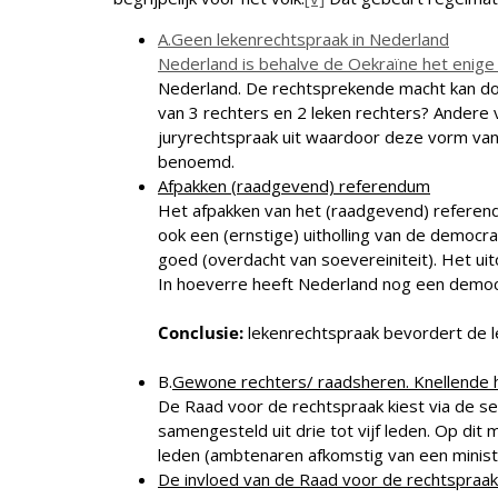
A.
Geen lekenrechtspraak in Nederland
Nederland is behalve de Oekraïne het enige 
Nederland. De rechtsprekende macht kan do
van 3 rechters en 2 leken rechters? Andere v
juryrechtspraak uit waardoor deze vorm van 
benoemd.
Afpakken (raadgevend) referendum
Het afpakken van het (raadgevend) referend
ook een (ernstige) uitholling van de democr
goed (overdacht van soevereiniteit). Het ui
In hoeverre heeft Nederland nog een democr
Conclusie:
lekenrechtspraak bevordert de leg
B.
Gewone rechters/ raadsheren. Knellende 
De Raad voor de rechtspraak kiest via de 
samengesteld uit drie tot vijf leden. Op dit
leden (ambtenaren afkomstig van een minist
De invloed van de Raad voor de rechtspraa