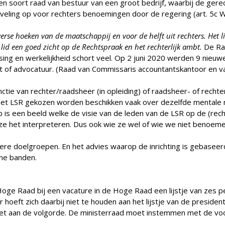
n soort raad van bestuur van een groot bedrijf, waarbij de gerec
ling op voor rechters benoemingen door de regering (art. 5c We
verse hoeken van de maatschappij en voor de helft uit rechters. Het
 lid een goed zicht op de Rechtspraak en het rechterlijk ambt.
De Ra
ssing en werkelijkheid schort veel. Op 2 juni 2020 werden 9 nieu
ht of advocatuur. (Raad van Commissaris accountantskantoor en 
ctie van rechter/raadsheer (in opleiding) of raadsheer- of rechte
t LSR gekozen worden beschikken vaak over dezelfde mentale matr
ep is een beeld welke de visie van de leden van de LSR op de (r
ze het interpreteren. Dus ook wie ze wel of wie we niet benoeme
re doelgroepen. En het advies waarop de inrichting is gebasee
che banden.
Hoge Raad bij een vacature in de Hoge Raad een lijstje van ze
oeft zich daarbij niet te houden aan het lijstje van de preside
et aan de volgorde. De ministerraad moet instemmen met de voo